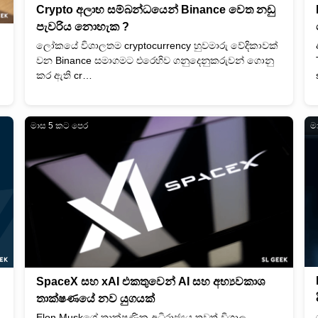
Crypto අලාභ සම්බන්ධයෙන් Binance වෙත නඩු
පැවරිය නොහැක ?
ලෝකයේ විශාලතම cryptocurrency හුවමාරු වේදිකාවක්
වන Binance සමාගමට එරෙහිව ගනුදෙනුකරුවන් ගොනු
කර ඇති cr…
මාස 5 කට පෙර
ම
SpaceX සහ xAI එකතුවෙන් AI සහ අභ්‍යවකාශ
තාක්ෂණයේ නව යුගයක්
Elon Muskගේ තාක්ෂණික අධිරාජ්‍යය තවත් විශාල