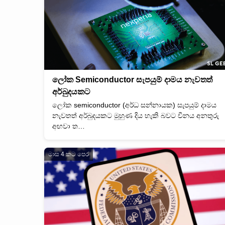
ලෝක Semiconductor සැපයුම් දාමය නැවතත්
අර්බුදයකට
ලෝක semiconductor (අර්ධ සන්නායක) සැපයුම් දාමය
නැවතත් අර්බුදයකට මුහුණ දිය හැකි බවට චීනය අනතුරු
අඟවා ත…
මාස 4 කට පෙර