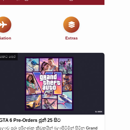
iation
Extras
සකට පෙර
GTA 6 Pre-Orders ජූනි 25 සිට
ලොව පුරා පරිගණක ක්‍රීඩකයින් බලාසිටිමින් සිටින Grand