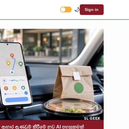
🌙
Sign in
ම ආහාර ඇණවුම් කිරීමේ නව AI පහසුකමක්