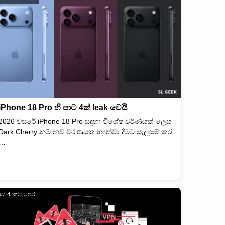
iPhone 18 Pro හි පාට 4ක් leak වෙයි
2026 වසරේ ‌iPhone 18 Pro‌ සඳහා විශේෂ වර්ණයක් ලෙස
Dark Cherry නම් නව වර්ණයක් හඳුන්වා දීමට සැලසුම් කර
…
ාස 4 කට පෙර