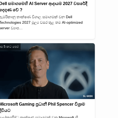
Dell සමාගමෙහි AI Server ආදායම 2027 වසරේදී
දෙගුණ වේ ?
ඇමරිකානු තාක්ෂණ විශාල සමාගමක් වන Dell
Technologies 2027 මූල්‍ය වසර තුළ තම AI-optimized
server ව්‍යාප…
ාස 5 කට පෙර
Microsoft Gaming ප්‍රධානී Phil Spencer විශ්‍රාම
දිවියට
ලෝකප්‍රසිද්ධ තාක්ෂණ සමාගමක් වන Microsoft හි