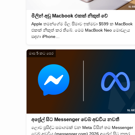
මිලින් අඩු Macbook එකක් නිකුත් වේ
Apple තමන්ගේම මිල සීමාව ඉක්මවා $599 ක MacBook
එකක් නිකුත් කර තිබේ. මෙම MacBook Neo මොඩලය
සඳහා iPhone…
මාස 5 කට පෙර
අප්‍රේල් සිට Messenger වෙබ් අඩවිය නවතී
ලොව ප්‍රසිද්ධ සමාගමක් වන Meta විසින් තම Messenger
වෙබ් අඩවිය (messenger.com) 2026 අප්‍රේල් සිට නතර