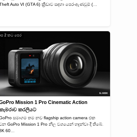
Theft Auto VI (GTA 6) ක්‍රීඩාව සඳහා පෙර-ඇණවුම් (…
ාස 2 කට පෙර
GoPro Mission 1 Pro Cinematic Action
කැමරාව කරලියට
GoPro සමාගම තම නව flagship action camera එක
වන GoPro Mission 1 Pro නිල වශයෙන් හඳුන්වා දී තිබේ.
8K 60…