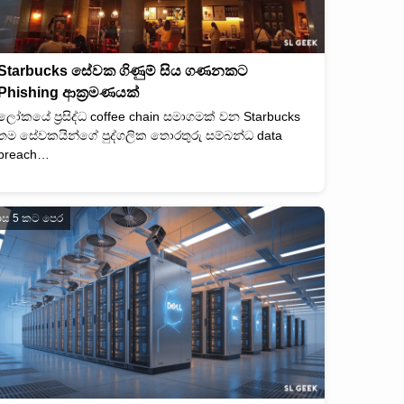
Starbucks සේවක ගිණුම් සිය ගණනකට
Phishing ආක්‍රමණයක්
ලෝකයේ ප්‍රසිද්ධ coffee chain සමාගමක් වන Starbucks
තම සේවකයින්ගේ පුද්ගලික තොරතුරු සම්බන්ධ data
breach…
ාස 5 කට පෙර