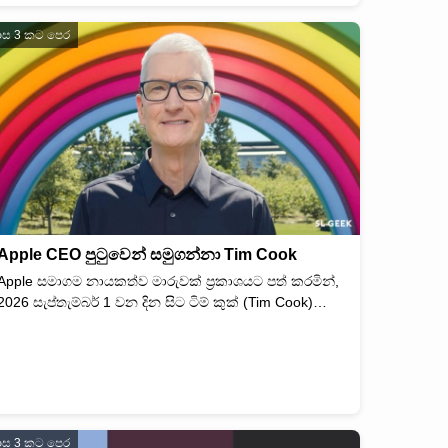
ාස 3 කට පෙර
Apple CEO පුටුවෙන් සමුගන්නා Tim Cook
Apple සමාගම නායකත්ව මාරුවක් ප්‍රකාශයට පත් කරමින්,
2026 සැප්තැම්බර් 1 වන දින සිට ටිම් කුක් (Tim Cook)…
ාස 3 කට පෙර