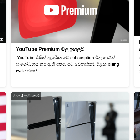
YouTube Premium මිල ඉහලට
YouTube විසින් ඇමරිකාවේ subscription මිල ගණන්
සංශෝධනය කර ඇති අතර, එම වෙනස්කම් ඊළඟ billing
cycle එකේ…
මාස 4 කට පෙර
ම