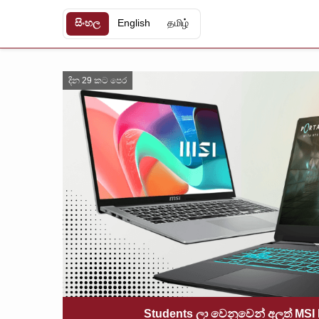
සිංහල
English
தமிழ்
දින 29 කට පෙර
Students ලා වෙනුවෙන් අලුත් MSI