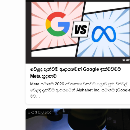
වෙළඳ දැන්වීම් ආදායමෙන් Google ඉක්මවීමට
Meta සූදානම්
Meta සමාගම 2026 අවසානය වනවිට ලොව පුරා ඩිජිටල්
වෙළඳ දැන්වීම් ආදායමෙන් Alphabet Inc. සමාගම (Googl
මව්…
මාස 3 කට පෙර