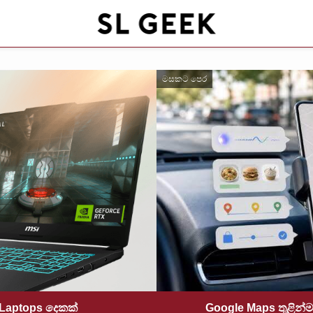
මසකට පෙර
 Laptops දෙකක්
Google Maps තුළින්