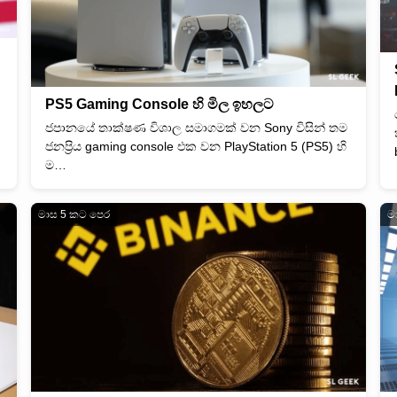
PS5 Gaming Console හි මිල ඉහලට
ජපානයේ තාක්ෂණ විශාල සමාගමක් වන Sony විසින් තම
ජනප්‍රිය gaming console එක වන PlayStation 5 (PS5) හි
ම…
මාස 5 කට පෙර
ම