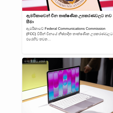
ඇමරිකාවෙන් චීන තාක්ෂණික උපකරණවලට නව
සීමා
ඇමරිකාවේ Federal Communications Commission
(FCC) විසින් චීනයේ නිෂ්පාදිත තාක්ෂණික උපකරණවලට
එරෙහිව තවත…
මාස 5 කට පෙර