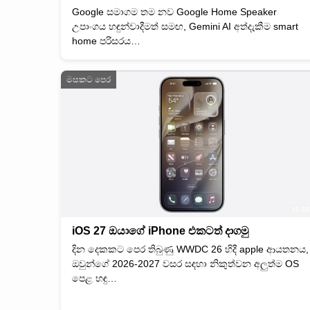
Google සමාගම තම නව Google Home Speaker
උපාංගය හඳුන්වාදීමත් සමඟ, Gemini AI අත්දැකීම smart
home පරිසරය…
මසකට පෙර
iOS 27 ඔයාගේ iPhone එකටත් දාගමු
දින දෙකකට පෙර තිබුණු WWDC 26 හිදී apple ආයතනය,
ඔවුන්ගේ 2026-2027 වසර සඳහා නිකුත්වන අලුත්ම OS
පෙළ හඳු…