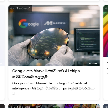
මාස 3 කට පෙර
ම
Google සහ Marvell එක්ව නව AI chips
සංවර්ධනයට සැලසුම්
Google සමාගම Marvell Technology සමඟ artificial
intelligence (AI) සඳහා විශේෂිත chips දෙකක් සංවර්ධනය
ක…
මාස 3 කට පෙර
ම