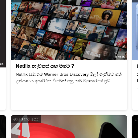
Netflix නැවතත් යහ මගට ?
Netflix සමාගම Warner Bros Discovery මිලදී ගැනීමට ගත්
උත්සාහය අසාර්ථක වීමෙන් පසු, තම ව්‍යාපාරයේ ප්‍රධ…
e
මාස 3 කට පෙර
ම