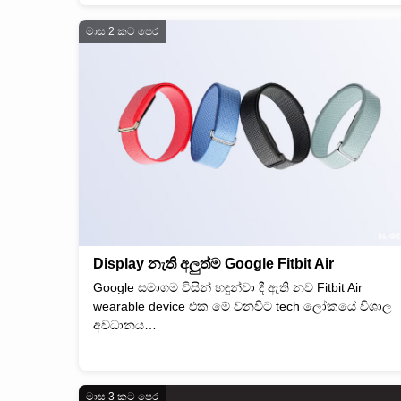
මාස 2 කට පෙර
Display නැති අලුත්ම Google Fitbit Air
Google සමාගම විසින් හඳුන්වා දී ඇති නව Fitbit Air
wearable device එක මේ වනවිට tech ලෝකයේ විශාල
අවධානය…
මාස 3 කට පෙර