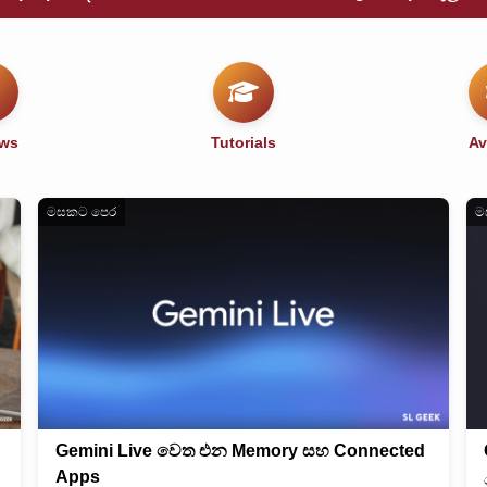
ews
Tutorials
Av
මසකට පෙර
ම
Gemini Live වෙත එන Memory සහ Connected
Apps