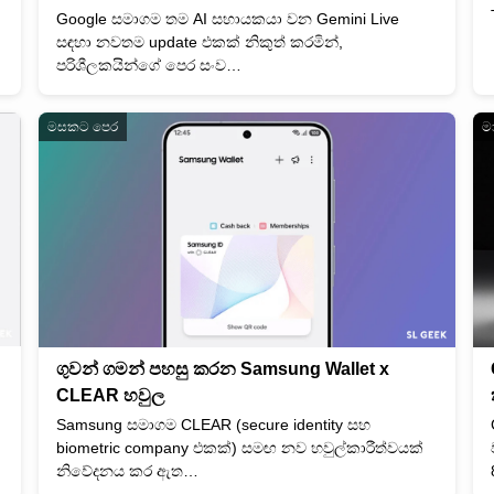
Google සමාගම තම AI සහායකයා වන Gemini Live
සඳහා නවතම update එකක් නිකුත් කරමින්,
පරිශීලකයින්ගේ පෙර සංව…
මසකට පෙර
ම
ගුවන් ගමන් පහසු කරන Samsung Wallet x
CLEAR හවුල
Samsung සමාගම CLEAR (secure identity සහ
biometric company එකක්) සමඟ නව හවුල්කාරීත්වයක්
නිවේදනය කර ඇත…