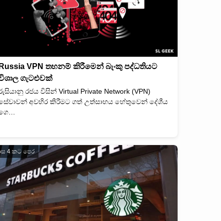
Russia VPN තහනම් කිරීමෙන් බැංකු පද්ධතියට
විශාල ගැටළුවක්
රුසියානු රජය විසින් Virtual Private Network (VPN)
සේවාවන් අවහිර කිරීමට ගත් උත්සාහය හේතුවෙන් දේශීය
ගෙ…
ාස 4 කට පෙර