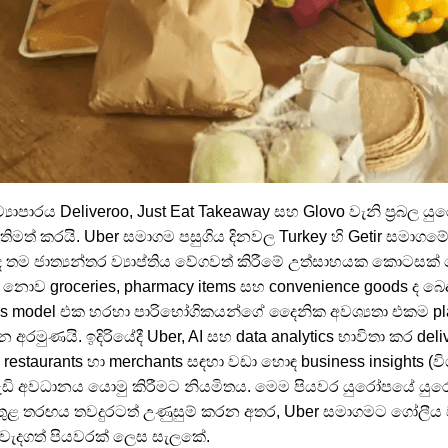
 ව්‍යාපාරය Deliveroo, Just Eat Takeaway සහ Glovo වැනි ප්‍රබ
තිමත් කරයි. Uber සමාගම පසුගිය දිනවල Turkey හි Getir සමාගමේ
 තම ජාත්‍යන්තර ව්‍යාප්තිය වේගවත් කිරීමේ උත්සාහයක කොටසක්
ව groceries, pharmacy items සහ convenience goods ද බෙද
ess model එක හරහා පාරිභෝගිකයන්ගේ දෛනික අවශ්‍යතා එකම plat
 අරමුණයි. ඉදිරියේදී Uber, AI සහ data analytics භාවිතා කර delive
සහ restaurants හා merchants සඳහා වඩා හොඳ business insights (
ද වැඩි අවධානය යොමු කිරීමට නියමිතය. මෙම පියවර යුරෝපයේ ය
තුළ තරඟය තවදුරටත් උණුසුම් කරන අතර, Uber සමාගමට ගෝලීය 
මට වැදගත් පියවරක් ලෙස සැලකේ.