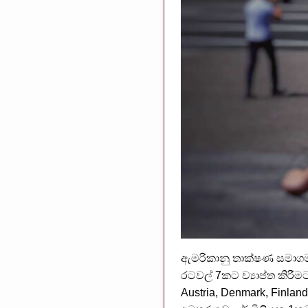
ඇමරිකානු තාක්ෂණ සමාගමක
රටවල් 7කට ව්‍යාප්ත කිරීම
Austria, Denmark, Finla