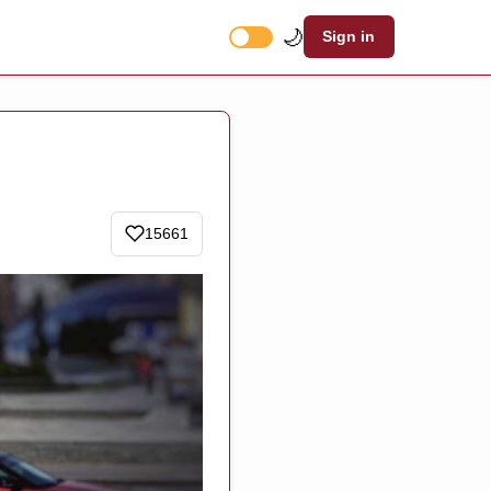
🌙
Sign in
15661