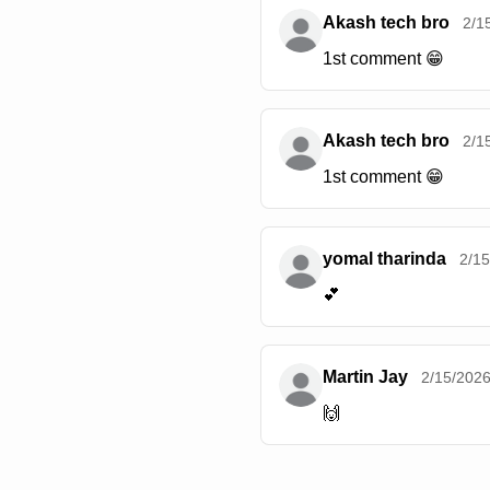
Akash tech bro
2/1
1st comment 😁
Akash tech bro
2/1
1st comment 😁
yomal tharinda
2/1
💕
Martin Jay
2/15/202
🙌