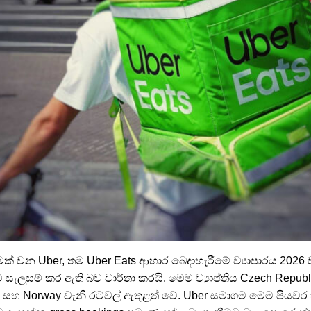
් වන Uber, තම Uber Eats ආහාර බෙදාහැරීමේ ව්‍යාපාරය 202
ට සැලසුම් කර ඇති බව වාර්තා කරයි. මෙම ව්‍යාප්තිය Czech Republ
nd සහ Norway වැනි රටවල් ඇතුළත් වේ. Uber සමාගම මෙම පියවර හ