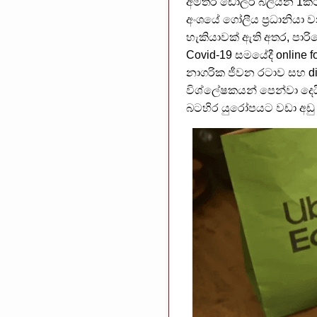
අමතර ඩොලර් බිලියන 1කට 
අංශයේ ගෝලීය ප්‍රධානියා
හැකියාවක් ඇති අතර, පා
Covid-19 සමයේදී online 
නාගරික ජීවන රටාව සහ dig
විශ්ලේෂකයන් පෙන්වා දෙයි
බටහිර යුරෝපයට වඩා අඩු බ