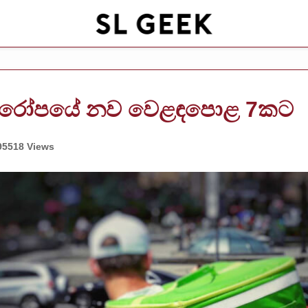
 යුරෝපයේ නව වෙළඳපොළ 7කට
95518 Views