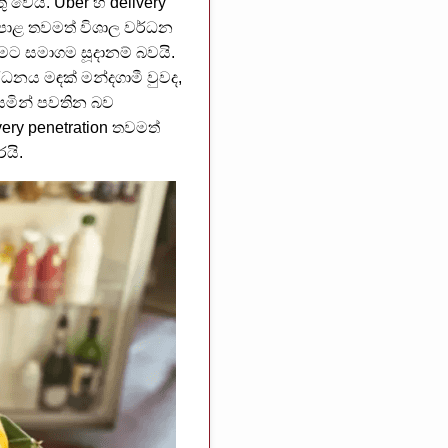
ෙයි. Uber හි delivery
පොළ තවමත් විශාල වර්ධන
ට සමාගම සූදානම් බවයි.
්ධනය මඳක් මන්දගාමී වුවද,
 යමින් පවතින බව
ery penetration තවමත්
යි.