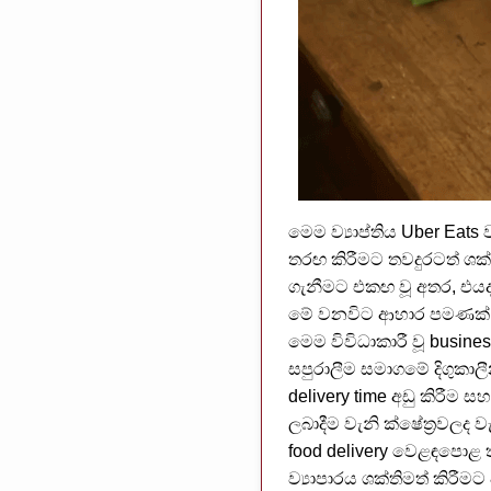
මෙම ව්‍යාප්තිය Uber Eats
තරඟ කිරීමට තවදුරටත් ශක්
ගැනීමට එකඟ වූ අතර, එයද
මේ වනවිට ආහාර පමණක් නො
මෙම විවිධාකාරී වූ busin
සපුරාලීම සමාගමේ දිගුකාලීන
delivery time අඩු කිරීම 
ලබාදීම වැනි ක්ෂේත්‍රවල
food delivery වෙළඳපොළ 
ව්‍යාපාරය ශක්තිමත් කිරී