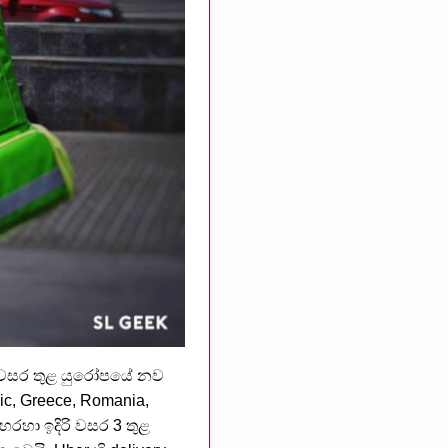
6 වසර තුළ යුරෝපයේ නව
ic, Greece, Romania,
රහා ඉදිරි වසර 3 තුළ