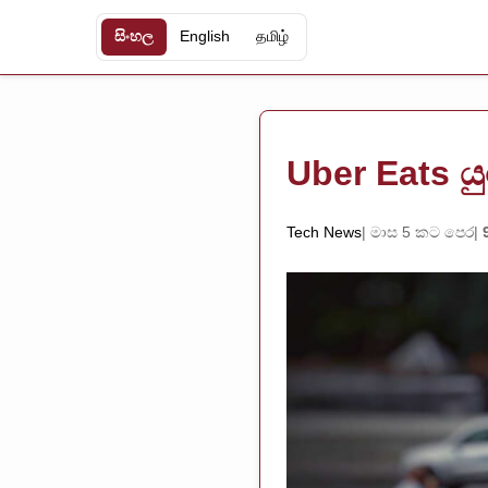
සිංහල
English
தமிழ்
Uber Eats
Tech News
මාස 5 කට පෙර