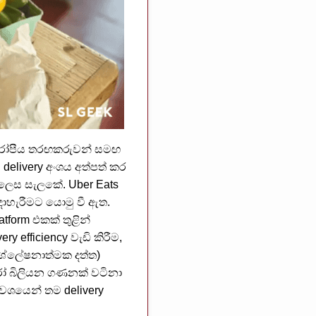
ල යුරෝපීය තරඟකරුවන් සමඟ
 delivery අංශය අත්පත් කර
 ලෙස සැලකේ. Uber Eats
ාහැරීමට යොමු වී ඇත.
form එකක් තුළින්
ry efficiency වැඩි කිරීම,
විශ්ලේෂනාත්මක දත්ත)
ුරෝ බිලියන ගණනක් වටිනා
වශයෙන් තම delivery