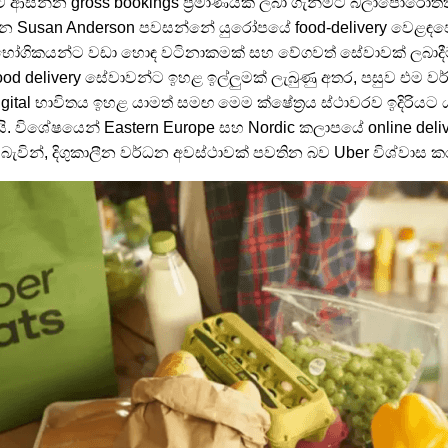
ආසන්න gross bookings ප්‍රමාණයක් ලබා ගැනීමට බලාපොරොත්තු ව
 වන Susan Anderson පවසන්නේ යුරෝපයේ food-delivery වෙළඳ
රිභෝගිකයන්ට වඩා හොඳ වටිනාකමක් සහ වේගවත් සේවාවක් ලබාදීම
food delivery සේවාවන්ට ඉහළ ඉල්ලුමක් ලැබුණු අතර, පසුව එම වර
ital භාවිතය ඉහළ යාමත් සමඟ මෙම ක්ෂේත්‍රය ස්ථාවරව ඉදිරියට
. විශේෂයෙන් Eastern Europe සහ Nordic කලාපයේ online deliv
ැවින්, දිගුකාලීන වර්ධන අවස්ථාවක් පවතින බව Uber විශ්වාස කර