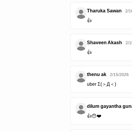
Tharuka Sawan
2/1
👍
Shaveen Akash
2/1
👍
thenu ak
2/15/2026
uber Σ(＞Д＜)
dilum gayantha gun
👍😯❤️