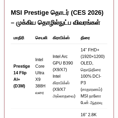
MSI Prestige தொடர் (CES 2026)
– முக்கிய தொழில்நுட்ப விவரங்கள்
மாதிரி
செயலி
கிராபிக்ஸ்
திரை
மெம
14" FHD+
Intel Arc
(1920×1200)
Intel
GPU B390
OLED,
LP
Prestige
Core
(X9/X7)
தொடுதிரை
ஆன்
14 Flip
Ultra
Intel
100% DCI-
64G
AI+
X9
கிராபிக்ஸ்
P3
(இர
(D3M)
388H
(X9/X7
(சாதாரணம்)
சேன
வரை
அல்லாதவை)
MSI நானோ
பேன் ஆதரவு
16" 2.8K