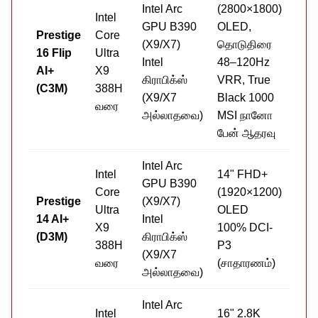
Intel Arc
(2800×1800)
Intel
GPU B390
OLED,
LP
Prestige
Core
(X9/X7)
தொடுதிரை
ஆன்
16 Flip
Ultra
Intel
48–120Hz
64G
AI+
X9
கிராபிக்ஸ்
VRR, True
(இர
(C3M)
388H
(X9/X7
Black 1000
சேன
வரை
அல்லாதவை)
MSI நானோ
பேன் ஆதரவு
Intel Arc
Intel
14" FHD+
GPU B390
LP
Core
(1920×1200)
Prestige
(X9/X7)
ஆன்
Ultra
OLED
14 AI+
Intel
64G
X9
100% DCI-
(D3M)
கிராபிக்ஸ்
(இர
388H
P3
(X9/X7
சேன
வரை
(சாதாரணம்)
அல்லாதவை)
Intel Arc
Intel
16" 2.8K