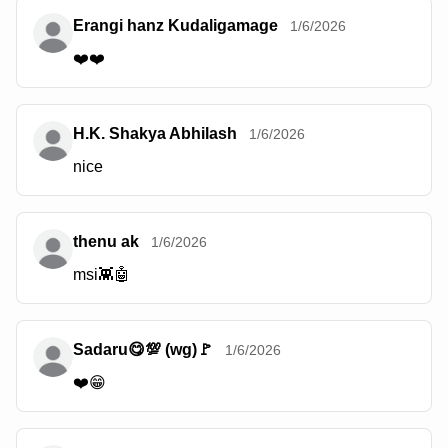
Erangi hanz Kudaligamage
1/6/2026
❤️❤️
H.K. Shakya Abhilash
1/6/2026
nice
thenu ak
1/6/2026
msi👾🤖
Sadaru😋💯 (wg)🚩
1/6/2026
❤️😁