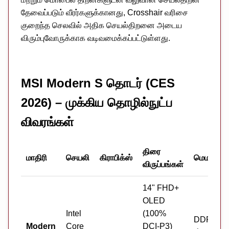
தேவைப்படும் வீரர்களுக்கானது, Crosshair வரிசை
குறைந்த செலவில் அதிக செயல்திறனை அடைய
விரும்புவோருக்காக வடிவமைக்கப்பட்டுள்ளது.
MSI Modern S தொடர் (CES
2026) – முக்கிய தொழில்நுட்ப
விவரங்கள்
திரை
மாதிரி
செயலி
கிராபிக்ஸ்
மெமரி
விருப்பங்கள்
14" FHD+
OLED
Intel
(100%
DDR5, 2
Modern
Core
DCI-P3)