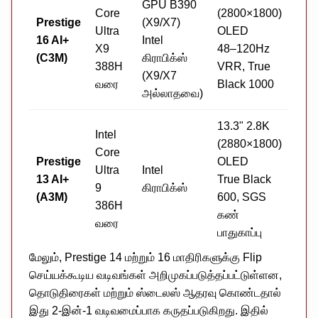
GPU B390
LP
Core
(2800×1800)
Prestige
(X9/X7)
ஆன்
Ultra
OLED
16 AI+
Intel
64G
X9
48–120Hz
(C3M)
கிராபிக்ஸ்
(இர
388H
VRR, True
(X9/X7
சேன
வரை
Black 1000
அல்லாதவை)
13.3" 2.8K
Intel
(2880×1800)
LP
Core
Prestige
OLED
ஆன்
Ultra
Intel
13 AI+
True Black
32G
9
கிராபிக்ஸ்
(A3M)
600, SGS
(இர
386H
கண்
சேன
வரை
பாதுகாப்பு
மேலும், Prestige 14 மற்றும் 16 மாதிரிகளுக்கு Flip
செய்யக்கூடிய வடிவங்கள் அறிமுகப்படுத்தப்பட்டுள்ளன,
தொடுதிரைகள் மற்றும் ஸ்டைலஸ் ஆதரவு கொண்டதால்
இது 2-இன்-1 வடிவமைப்பாக கருதப்படுகிறது. இதில்