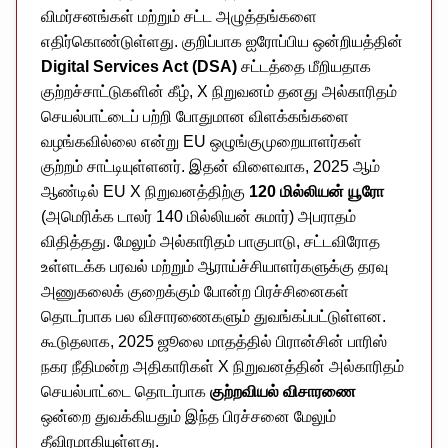
விமர்சனங்கள் மற்றும் சட்ட அழுத்தங்களை
எதிர்கொண்டுள்ளது. குறிப்பாக ஐரோப்பிய ஒன்றியத்தின்
Digital Services Act (DSA)
சட்டத்தை மீறியதாக
குற்றச்சாட்டுகளின் கீழ், X நிறுவனம் தனது அல்காரிதம்
செயல்பாட்டைப் பற்றி போதுமான விளக்கங்களை
வழங்கவில்லை என்று EU ஒழுங்குமுறையாளர்கள்
குற்றம் சாட்டியுள்ளனர். இதன் விளைவாக, 2025 ஆம்
ஆண்டில் EU X நிறுவனத்திற்கு
120 மில்லியன் யூரோ
(அமெரிக்க டாலர் 140 மில்லியன் சுமார்) அபராதம்
விதித்தது. மேலும் அல்காரிதம் பாகுபாடு, சட்டவிரோத
உள்ளடக்க பரவல் மற்றும் ஆராய்ச்சியாளர்களுக்கு தரவு
அணுகலைக் குறைக்கும் போன்ற பிரச்சினைகள்
தொடர்பாக பல விசாரணைகளும் துவங்கப்பட்டுள்ளன.
கூடுதலாக, 2025 ஜூலை மாதத்தில் பிரான்சின் பாரிஸ்
நகர நீதிமன்ற அதிகாரிகள் X நிறுவனத்தின் அல்காரிதம்
செயல்பாட்டை தொடர்பாக
குற்றவியல் விசாரணை
ஒன்றை துவக்கியதும் இந்த பிரச்சனை மேலும்
தீவிரமாகியுள்ளது.