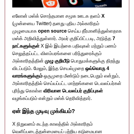
எலோன் மஸ்க் சொந்தமான சமூக ஊடக தளம்
X
(முன்னைய Twitter) தனது புதிய அல்காரிதம்
முழுமையாக
open source
செய்ய தீர்மானித்துள்ளதாக
மஸ்க் அறிவித்துள்ளார். அவர் குறிப்பிட்டபடி, அடுத்த
7
நாட்களுக்குள்
X இல் இயற்கை பதிவுகள் மற்றும் பணம்
செலுத்தப்பட்ட விளம்பரங்களை பரிந்துரைக்கும்
அல்காரிதத்தின்
முழு குறியீடு
பொதுமக்களுக்கு திறந்து
விடப்படும். மேலும், இந்த செயல்முறை
ஒவ்வொரு 4
வாரங்களுக்கும்
ஒருமுறை மீண்டும் நடைபெறும் என்றும்,
அல்காரிதத்தில் செய்யப்பட்ட மாற்றங்களை டெவலப்பர்கள்
புரிந்து கொள்ள
விரிவான டெவலப்பர் குறிப்புகள்
வழங்கப்படும் என்றும் மஸ்க் தெரிவித்தார்.
ஏன் இந்த முடிவு முக்கியம்?
X நிறுவனம் கடந்த காலத்தில் அல்காரிதம்
வெளிப்படைத்தன்மையைப் பற்றிய கடுமையான