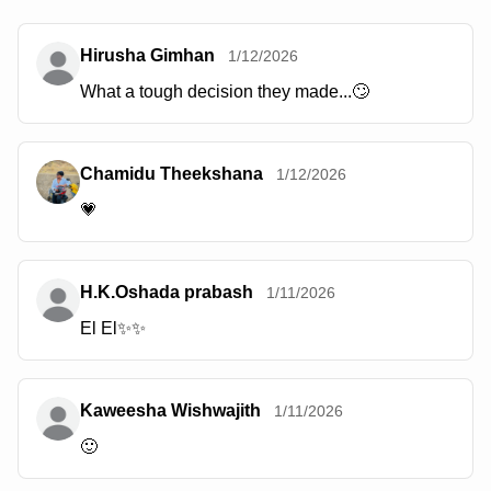
Hirusha Gimhan
1/12/2026
What a tough decision they made...🙄
Chamidu Theekshana
1/12/2026
💗
H.K.Oshada prabash
1/11/2026
El El✨✨
Kaweesha Wishwajith
1/11/2026
🙂