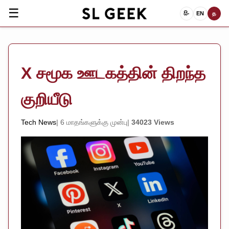
☰
සිං
EN
த
X சமூக ஊடகத்தின் திறந்த
குறியீடு
Tech News
6 மாதங்களுக்கு முன்பு
34023 Views