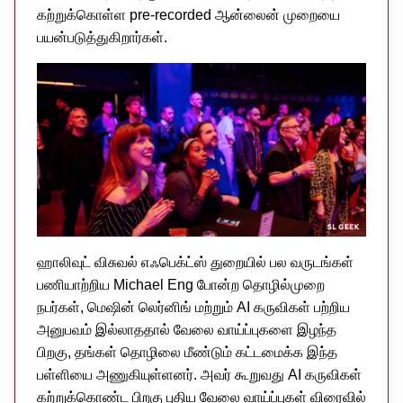
கற்றுக்கொள்ள pre-recorded ஆன்லைன் முறையை
பயன்படுத்துகிறார்கள்.
ஹாலிவுட் விசுவல் எஃபெக்ட்ஸ் துறையில் பல வருடங்கள்
பணியாற்றிய Michael Eng போன்ற தொழில்முறை
நபர்கள், மெஷின் லெர்னிங் மற்றும் AI கருவிகள் பற்றிய
அனுபவம் இல்லாததால் வேலை வாய்ப்புகளை இழந்த
பிறகு, தங்கள் தொழிலை மீண்டும் கட்டமைக்க இந்த
பள்ளியை அணுகியுள்ளனர். அவர் கூறுவது AI கருவிகள்
கற்றுக்கொண்ட பிறகு புதிய வேலை வாய்ப்புகள் விரைவில்