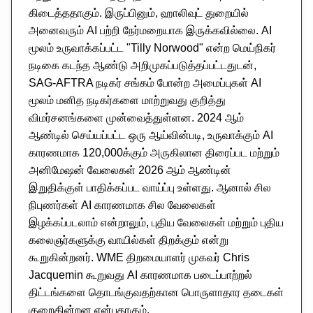
கிடைத்ததாகும். இருப்பினும், ஹாலிவுட் துறையில்
அனைவரும் AI பற்றி நேர்மறையாக இருக்கவில்லை. AI
மூலம் உருவாக்கப்பட்ட "Tilly Norwood" என்ற மெய்நிகர்
நடிகை கடந்த ஆண்டு அறிமுகப்படுத்தப்பட்டதுடன்,
SAG-AFTRA நடிகர் சங்கம் போன்ற அமைப்புகள் AI
மூலம் மனித நடிகர்களை மாற்றுவது குறித்து
விமர்சனங்களை முன்வைத்துள்ளன. 2024 ஆம்
ஆண்டில் செய்யப்பட்ட ஒரு ஆய்வின்படி, உருவாக்கும் AI
காரணமாக 120,000க்கும் அருகிலான திரைப்பட மற்றும்
அனிமேஷன் வேலைகள் 2026 ஆம் ஆண்டின்
இறுதிக்குள் பாதிக்கப்பட வாய்ப்பு உள்ளது. ஆனால் சில
நிபுணர்கள் AI காரணமாக சில வேலைகள்
இழக்கப்படலாம் என்றாலும், புதிய வேலைகள் மற்றும் புதிய
கலைஞர்களுக்கு வாயில்கள் திறக்கும் என்று
கூறுகின்றனர். WME திறமையாளர் முகவர் Chris
Jacquemin கூறுவது AI காரணமாக படைப்பாற்றல்
திட்டங்களை தொடங்குவதற்கான பொருளாதார தடைகள்
குறைகின்றன என்பதாகும்.