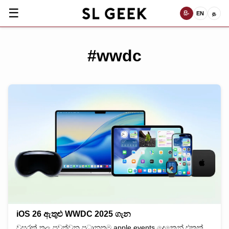
☰
සිං
EN
த
#wwdc
iOS 26 ඇතුළු WWDC 2025 ගැන
වසරක් තුල පවත්වන ප්‍රධානතම apple events දෙකෙන් එකක්