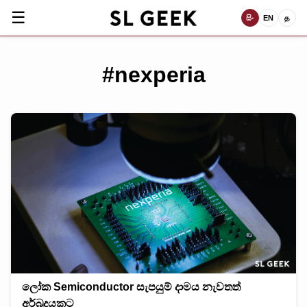
☰
සිං
EN
த
#nexperia
ලෝක Semiconductor සැපයුම් දාමය නැවතත්
අර්බුදයකට