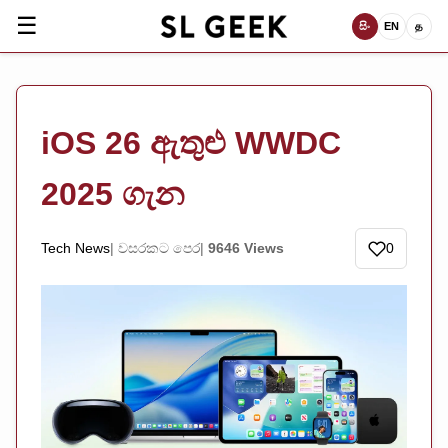
☰
සිං
EN
த
iOS 26 ඇතුළු WWDC
2025 ගැන
Tech News
වසරකට පෙර
9646 Views
0