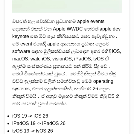
වසරක් තුල පවත්වන ප්‍රධානතම apple events
දෙකෙන් එකක් වන Apple WWDC හෙවත් apple dev
keynote එක මිට පැය කිහිපයකට පෙර පැවැත්වුනා .
මේ event එකේදී apple ආයතනය ප්‍රධාන ලෙසම
software සඳහා මුලිකත්වයක් ලබාදෙන අතර එහිදී iOS,
macOS, watchOS, visionOS, iPadOS, tvOS හි
අලුත්ම සංස්කරණය ප්‍රකාශයට පත් කිරීම සිදු වේ .
මෙහි විශේෂත්වයක් වුයේ , මෙහිදී නිකුත් වීමට තිබු
විවිධ ඉලක්කම් වලින් සමන්විත වූ මෙම operating
systems, එකම ඉලක්කමකින්, නැතිනම් 26 ලෙස
නිකුත් වීමයි . ඒ අනුව මීළඟට නිකුත් වීමට තිබු OS හි
නම් වෙනස් වුයේ මෙසේය .
iOS 19 -> iOS 26
iPadOS 19 -> iPadOS 26
tvOS 19 -> tvOS 26