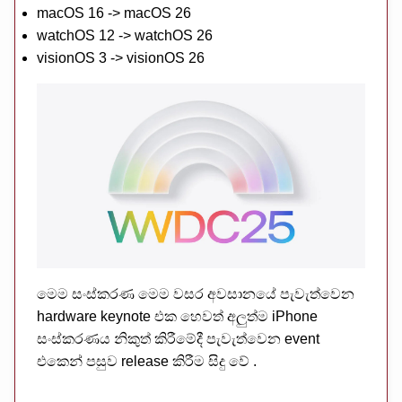
macOS 16 -> macOS 26
watchOS 12 -> watchOS 26
visionOS 3 -> visionOS 26
මෙම සංස්කරණ මෙම වසර අවසානයේ පැවැත්වෙන
hardware keynote එක හෙවත් අලුත්ම iPhone
සංස්කරණය නිකුත් කිරීමේදී පැවැත්වෙන event
එකෙන් පසුව release කිරීම සිදු වේ .