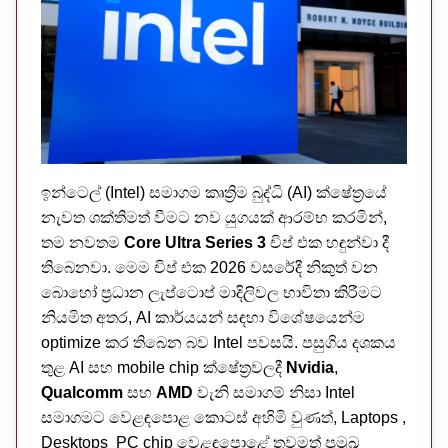
ඉන්ටෙල් (Intel) සමාගම කෘත්‍රිම බුද්ධි (AI) ක්ෂේත්‍රයේ
නැවත ශක්තිමත් වීමට නව යුගයක් ආරම්භ කරමින්,
තම නවතම
Core Ultra Series 3
චිප් එක හඳුන්වා දී
තිබෙනවා. මෙම චිප් එක 2026 වසරේදී නිකුත් වන
බොහෝ ප්‍රධාන ලැප්ටොප් මාදිලිවල භාවිතා කිරීමට
නියමිත අතර, AI කාර්යයන් සඳහා විශේෂයෙන්ම
optimize කර තිබෙන බව Intel පවසයි. පසුගිය දශකය
තුළ AI සහ mobile chip ක්ෂේත්‍රවලදී
Nvidia
,
Qualcomm
සහ
AMD
වැනි සමාගම් නිසා Intel
සමාගමට වෙළඳපොළ කොටස් අහිමි වුණත්, Laptops ,
Desktops PC chip වෙළඳපොළේ තවමත් ප්‍රමුඛ