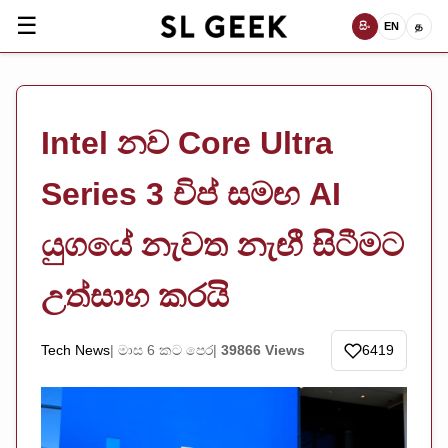
☰
සිං
EN
த
Intel නව Core Ultra
Series 3 චිප් සමඟ AI
යුගයේ නැවත නැඟී සිටීමට
උත්සාහ කරයි
Tech News
මාස 6 කට පෙර
39866 Views
6419