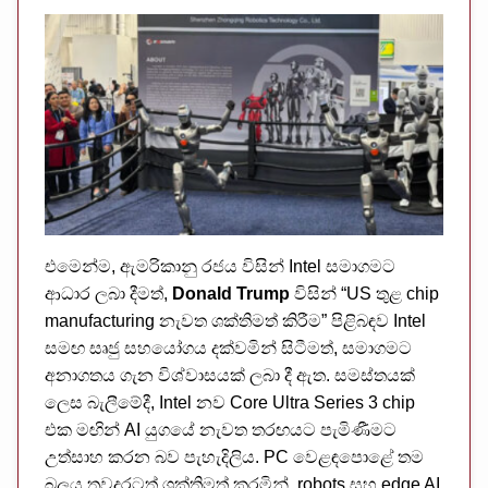
එමෙන්ම, ඇමරිකානු රජය විසින් Intel සමාගමට
ආධාර ලබා දීමත්,
Donald Trump
විසින් “US තුළ chip
manufacturing නැවත ශක්තිමත් කිරීම” පිළිබඳව Intel
සමඟ සෘජු සහයෝගය දක්වමින් සිටීමත්, සමාගමට
අනාගතය ගැන විශ්වාසයක් ලබා දී ඇත. සමස්තයක්
ලෙස බැලීමේදී, Intel නව Core Ultra Series 3 chip
එක මඟින් AI යුගයේ නැවත තරඟයට පැමිණීමට
උත්සාහ කරන බව පැහැදිලිය. PC වෙළඳපොළේ තම
බලය තවදුරටත් ශක්තිමත් කරමින්, robots සහ edge AI