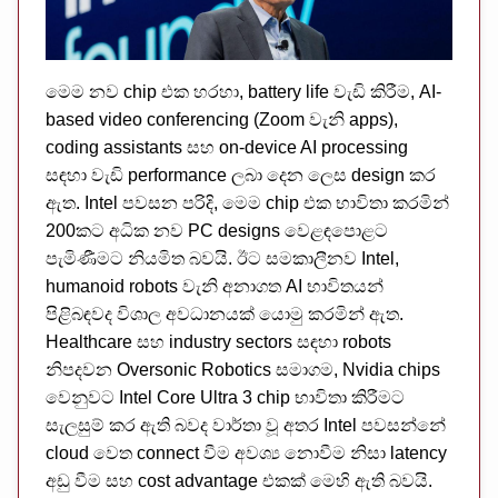
මෙම නව chip එක හරහා, battery life වැඩි කිරීම, AI-
based video conferencing (Zoom වැනි apps),
coding assistants සහ on-device AI processing
සඳහා වැඩි performance ලබා දෙන ලෙස design කර
ඇත. Intel පවසන පරිදි, මෙම chip එක භාවිතා කරමින්
200කට අධික නව PC designs වෙළඳපොළට
පැමිණීමට නියමිත බවයි. ඊට සමකාලීනව Intel,
humanoid robots වැනි අනාගත AI භාවිතයන්
පිළිබඳවද විශාල අවධානයක් යොමු කරමින් ඇත.
Healthcare සහ industry sectors සඳහා robots
නිපදවන Oversonic Robotics සමාගම, Nvidia chips
වෙනුවට Intel Core Ultra 3 chip භාවිතා කිරීමට
සැලසුම් කර ඇති බවද වාර්තා වූ අතර Intel පවසන්නේ
cloud වෙත connect වීම අවශ්‍ය නොවීම නිසා latency
අඩු වීම සහ cost advantage එකක් මෙහි ඇති බවයි.