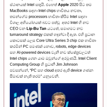
ස්ථානයක් Intel සතුයි. එහෙත්
Apple
2020 සිට තම
MacBooks සඳහා Intel chips භාවිතය නවතා,
තමන්ගේම processors භාවිතා කිරීම Intel සඳහා
විශාල අභියෝගයක් බවට පත්වූ අතර Intel හි නව
CEO වන
Lip-Bu Tan
යටතේ, සමාගමට නව
turnaround strategy එකක් හඳුන්වා දී ඇත. එහි ප්‍රධාන
කොටසක් ලෙස Core Ultra Series 3 chip එක භාවිතා
කරමින් PC පමණක් නොව, robots, edge devices
සහ AI-powered devices වැනි නව ක්ෂේත්‍රවලටත්
Intel chips ගෙන යාම ඔවුන්ගේ අරමුණයි. Intel Client
Computing Group හි ප්‍රධානී Jim Johnson
පවසන්නේ, “PC සහ cloud අතර ඇති device ගණන
සීමාවක් නැති තරම්” යනුවෙනි.