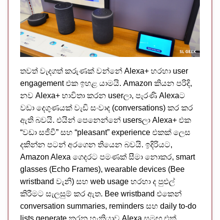
තවත් වැදගත් කරුණක් වන්නේ Alexa+ හරහා user
engagement එක ඉහළ යාමයි. Amazon කියන පරිදි,
නව Alexa+ භාවිතා කරන userලා, පැරණි Alexaට
වඩා දෙගුණයක් වැඩි සංවාද (conversations) කර කර
ඇති බවයි. එයින් පෙනෙන්නේ usersලා Alexa+ එක
“වඩා සජීවී” සහ “pleasant” experience එකක් ලෙස
දකින්න පටන් අරගෙන තියෙන බවයි. ඉදිරියට,
Amazon Alexa ගෙදරට පමණක් සීමා නොකර, smart
glasses (Echo Frames), wearable devices (Bee
wristband වැනි) සහ web usage හරහා ද පුළුල්
කිරීමට සැලසුම් කර ඇත. Bee wristband එකෙන්
conversation summaries, reminders සහ daily to-do
lists generate කරන හැකියාව Alexa සමඟ එක්