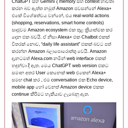
ChatGPT සහ Gemini ද memory සහ context භාවිතා
කරන බව ඇත්ත නමුත් Amazon පවසන්නේ Alexa+
එකේ විශේෂත්වය වන්නේ, එය real-world actions
(shopping, reservations, smart home controls)
සෘජුවම Amazon ecosystem එක තුළ ක්‍රියාත්මක කර
දෙන එක බවයි. ඒ නිසා Alexa+ එක Chatbot එකක්
විතරක් නොව, “daily life assistant” එකක් බවට පත්
කරන්න Amazon බලාපොරොත්තු වෙයි. Amazon
දැනටමත් Alexa.com නමින් web interface එකක්
හඳුන්වා දී ඇත. මෙය ChatGPT web version එකට
සමාන අතර User කෙනෙක් web එකෙන් Alexa+
සමඟ chat කර , එම conversation එක Echo device,
mobile app හෝ වෙනත් Amazon device එකක
continue කිරීමට හැකියාව ලැබෙනු ඇත.