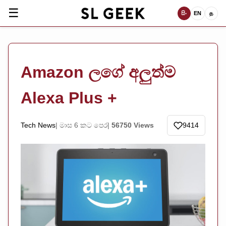
☰
සිං
EN
த
Amazon ලගේ අලුත්ම
Alexa Plus +
Tech News
මාස 6 කට පෙර
56750 Views
9414