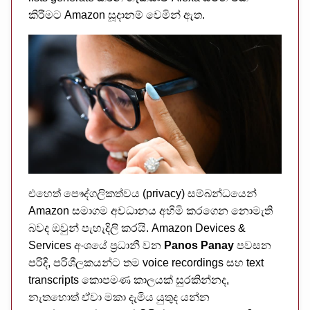
කිරීමට Amazon සූදානම් වෙමින් ඇත.
එහෙත් පෞද්ගලිකත්වය (privacy) සම්බන්ධයෙන්
Amazon සමාගම අවධානය අහිමි කරගෙන නොමැති
බවද ඔවුන් පැහැදිලි කරයි. Amazon Devices &
Services අංශයේ ප්‍රධානී වන
Panos Panay
පවසන
පරිදි, පරිශීලකයන්ට තම voice recordings සහ text
transcripts කොපමණ කාලයක් සුරකින්නද,
නැතහොත් ඒවා මකා දැමිය යුතුද යන්න