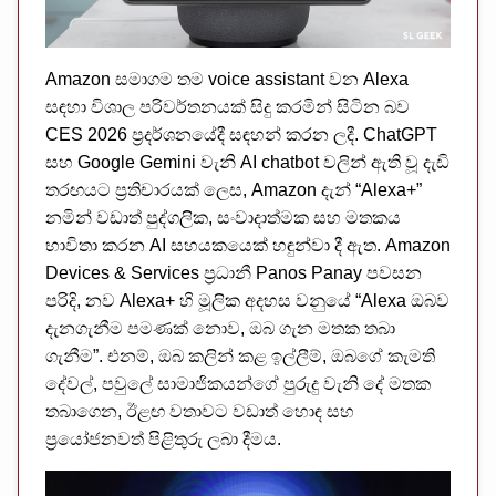
Amazon සමාගම තම voice assistant වන Alexa
සඳහා විශාල පරිවර්තනයක් සිදු කරමින් සිටින බව
CES 2026 ප්‍රදර්ශනයේදී සඳහන් කරන ලදී. ChatGPT
සහ Google Gemini වැනි AI chatbot වලින් ඇති වූ දැඩි
තරඟයට ප්‍රතිචාරයක් ලෙස, Amazon දැන් “Alexa+”
නමින් වඩාත් පුද්ගලික, සංවාදාත්මක සහ මතකය
භාවිතා කරන AI සහයකයෙක් හඳුන්වා දී ඇත. Amazon
Devices & Services ප්‍රධානී Panos Panay පවසන
පරිදි, නව Alexa+ හි මූලික අදහස වනුයේ “Alexa ඔබව
දැනගැනීම පමණක් නොව, ඔබ ගැන මතක තබා
ගැනීම”. එනම්, ඔබ කලින් කළ ඉල්ලීම්, ඔබගේ කැමති
දේවල්, පවුලේ සාමාජිකයන්ගේ පුරුදු වැනි දේ මතක
තබාගෙන, ඊළඟ වතාවට වඩාත් හොඳ සහ
ප්‍රයෝජනවත් පිළිතුරු ලබා දීමය.