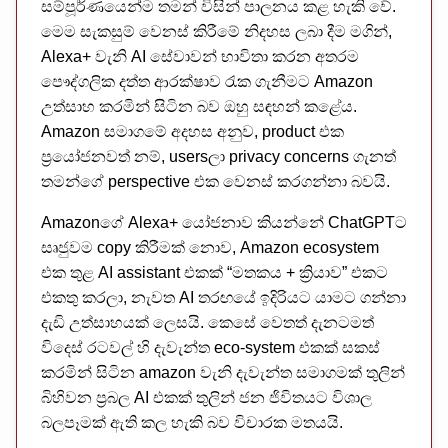
සම්පූර්ණයෙන්ම තමන් විසින් පාලනය කළ හැකි වේ.
මෙම සැකසුම් වෙනස් කිරීමේ නිදහස ලබා දීම මගින්,
Alexa+ වැනි AI සේවාවන් භාවිතා කරන අතරම
පෞද්ගලික දත්ත ආරක්ෂාව රැක ගැනීමට Amazon
උත්සාහ කරමින් සිටින බව ඔහු සඳහන් කළේය.
Amazon සමාගමේ අදහස අනුව, product එක
ප්‍රයෝජනවත් නම්, usersලා privacy concerns ගැනත්
තමන්ගේ perspective එක වෙනස් කරගන්නා බවයි.
Amazonගේ Alexa+ යෝජනාව කියන්නේ ChatGPTට
සෘජුවම copy කිරීමක් නොව, Amazon ecosystem
එක තුළ AI assistant එකක් “මතකය + ක්‍රියාව” එකට
එකතු කරලා, නැවත AI තරඟයේ ඉදිරියට යාමට ගන්නා
දැඩි උත්සාහයක් ලෙසයි. කෙසේ වෙතත් දැනටමත්
විදෙස් රටවල් හි දැවැන්ත eco-system එකක් සකස්
කරමින් සිටින amazon වැනි දැවැන්ත සමාගමක් තුලින්
බිහිවන ප්‍රබල AI එකක් තුලින් ජන ජිවිතයට විශාල
බලපෑමක් ඇති කල හැකි බව විචාරක මතයයි.