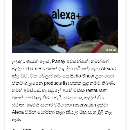
උදාහරණයක් ලෙස, Panay පවසන්නේ, තමන්ගේ
බල්ලාට harness එකක් (පළඳින පටියක්) ගැන Alexaට
කියූ විට, ටික වෙලාවකට පසු Echo Show උපාංගයේ
ඒකට ගැළපෙන products list එකක් සූදානම්ව තිබිණි.
තවත් අවස්ථාවක, පවුලේ අයත් එක්ක restaurant
එකක් තෝරාගැනීමට බැරි වෙලාවක, කලින් ගිය
ස්ථාන, කැමති ආහාර වර්ග සහ reservation දක්වා
Alexa විසින් යෝජනා කළා කියලා ඔහු පැහැදිලි කළ
ඇත.