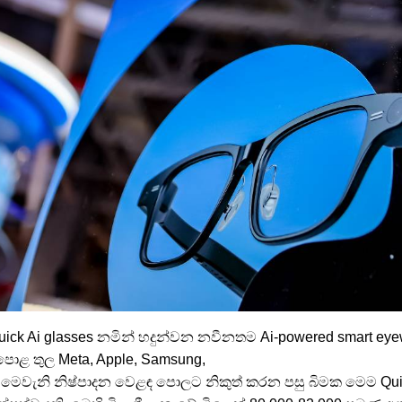
Quick Ai glasses නමින් හදුන්වන නවීනතම Ai-powered smart eye
ොළ තුල Meta, Apple, Samsung,
 මෙවැනි නිෂ්පාදන වෙළඳ පොලට නිකුත් කරන පසු බිමක මෙම Quic