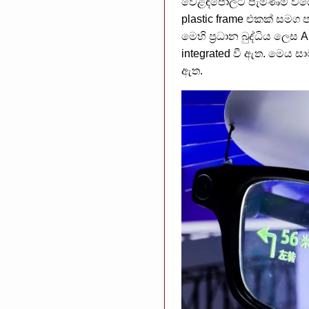
වෙළඳපොලට පැමිණීම විශේෂත
plastic frame එකක් සමග 
මෙහි ප්‍රධාන බුද්ධිය ලෙ
integrated වී ඇත. මෙය ස
ඇත.