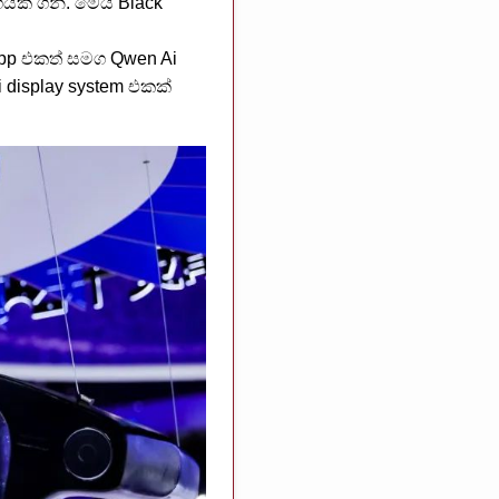
ගයක් ගනී. මෙය Black
 app එකත් සමග Qwen Ai
 display system එකක්