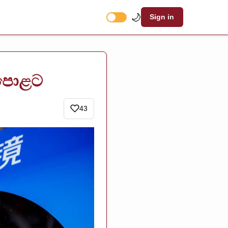
🌙
Sign in
ඳපොළට
43