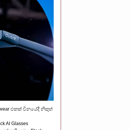
wear එකක් චීනයේදී නිකුත්
k AI Glasses