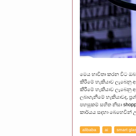
මෙය භාවිතා කරන විට ඔබ 
කිරීමේ හැකියාව ලැබෙනු 
කිරීමේ හැකියාව ලැබෙනු ඇ
ලබාගැනීමේ හෑකියාවද, ප්‍ර
පහසුකම් සහිත නිසා shop
කාර්යය සදහා බෙහෙවින් උ
alibaba
ai
smart gla