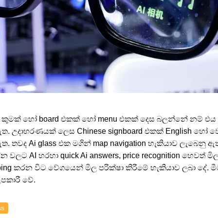
කුමක් හෝ board එකක් හෝ menu එකක් දෙස බලන්නේ නම් එය rea
ඇත. උදාහරණයක් ලෙස Chinese signboard එකක් English හෝ වෙ
ත. තවද Ai glass එක මගින් map navigation හැකියාව ලැබෙනු ඇත.
ශ්න වලට AI හරහා quick Ai answers, price recognition හෙවත් මිල
ping කරන විට වේගයෙන් මිල පරික්ෂා කිරීමේ හැකියාව ලබා දේ
පකාරී වේ.
ss