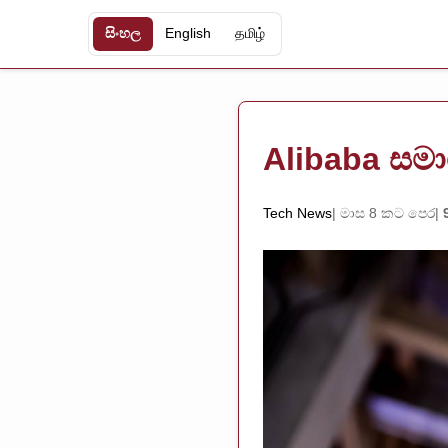
සිංහල
English
தமிழ்
Alibaba සම
Tech News
මාස 8 කට පෙර