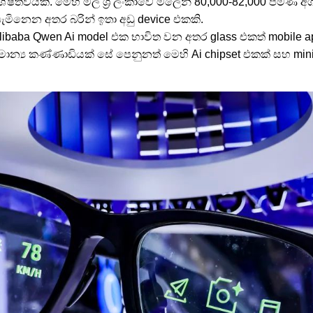
්වයකි. මෙහි මිල ශ්‍රී ලංකාවේ මිලෙන් 80,000-82,000 පමණ අ
පැමිනෙන අතර බරින් ඉතා අඩු device එකකි.
ස Alibaba Qwen Ai model එක භාවිත වන අතර glass එකත් mobile
ාමාන්‍ය කණ්ණාඩියක් සේ පෙනුනත් මෙහි Ai chipset එකක් සහ mini