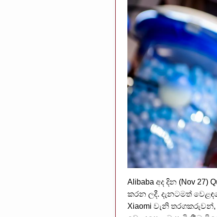
Alibaba අද දින (Nov 27) 
කරන ලදී. දැනටමත් වෙළඳප
Xiaomi වැනි තරගකරුවන්,