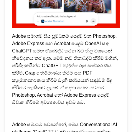
Adobe සමාගම සිය ප්‍රමුඛතම යෙදුම් වන Photoshop,
Adobe Express සහ Acrobat යෙදුම් OpenAI සතු
ChatGPT සමඟ ඒකාබද්ධ කරන බව නිල වශයෙන්
නිවේදනය කර ඇත. මෙම නව ඒකාබද්ධ කිරීම මඟින්,
පරිශීලකයින්ට ChatGPT තුළින්ම රූප සංස්කරණය
කිරීම, Grapic නිර්මාණය කිරීම සහ PDF
කළමනාකරණය කිරීම වැනි කාර්යයන් සෘජුවම සිදු
කිරීමට හැකියාව ලැබේ. ඒ සඳහා වෙන වෙනම
Photoshop, Acrobat හෝ Adobe Express යෙදුම්
විවෘත කිරීමේ අවශ්‍යතාවය අවම වේ.
Adobe සමාගම පවසන්නේ, මෙය Conversational AI
platforms (ChatGPT වැනි) සමඟ එදිනෙදා භාවිතා