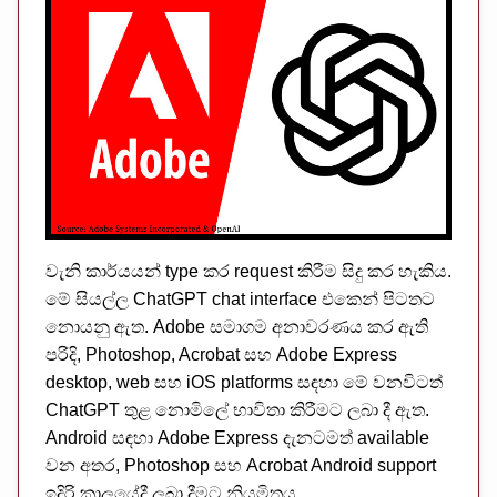
වැනි කාර්යයන් type කර request කිරීම සිදු කර හැකිය.
මේ සියල්ල ChatGPT chat interface එකෙන් පිටතට
නොයනු ඇත. Adobe සමාගම අනාවරණය කර ඇති
පරිදි, Photoshop, Acrobat සහ Adobe Express
desktop, web සහ iOS platforms සඳහා මේ වනවිටත්
ChatGPT තුළ නොමිලේ භාවිතා කිරීමට ලබා දී ඇත.
Android සඳහා Adobe Express දැනටමත් available
වන අතර, Photoshop සහ Acrobat Android support
ඉදිරි කාලයේදී ලබා දීමට නියමිතය.