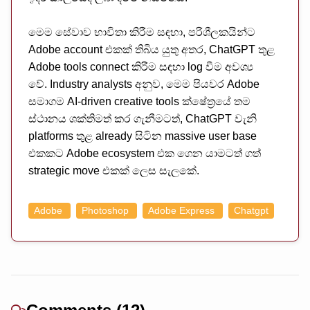
මෙම සේවාව භාවිතා කිරීම සඳහා, පරිශීලකයින්ට
Adobe account එකක් තිබිය යුතු අතර, ChatGPT තුළ
Adobe tools connect කිරීම සඳහා log වීම අවශ්‍ය
වේ. Industry analysts අනුව, මෙම පියවර Adobe
සමාගම AI-driven creative tools ක්ෂේත්‍රයේ තම
ස්ථානය ශක්තිමත් කර ගැනීමටත්, ChatGPT වැනි
platforms තුළ already සිටින massive user base
එකකට Adobe ecosystem එක ගෙන යාමටත් ගත්
strategic move එකක් ලෙස සැලකේ.
Adobe
Photoshop
Adobe Express
Chatgpt