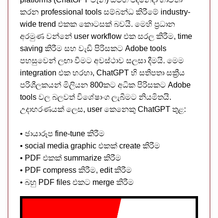
කරන professional tools සම්බන්ධ කිරීමේ industry-
wide trend එකක කොටසක් බවයි. මෙහි ප්‍රධාන
අරමුණ වන්නේ user workflow එක සරල කිරීම, time
saving කිරීම සහ වැඩි පිරිසකට Adobe tools
පහසුවෙන් ලඟා වීමට අවස්ථාව සලසා දීමයි. මෙම
integration එක හරහා, ChatGPT හි සතිපතා සක්‍රීය
පරිශීලකයන් මිලියන 800කට අධික පිරිසකට Adobe
tools වල බලවත් විශේෂාංග ලැබීමට නියමිතයි.
උදාහරණයක් ලෙස, user කෙනෙකු ChatGPT තුළ:
• ඡායාරූප fine-tune කිරීම
• social media graphic එකක් create කිරීම
• PDF එකක් summarize කිරීම
• PDF compress කිරීම, edit කිරීම
• බහු PDF files එකට merge කිරීම