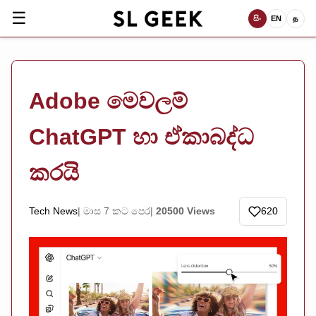
☰
සිං
EN
த
Adobe මෙවලම්
ChatGPT හා ඒකාබද්ධ
කරයි
Tech News
මාස 7 කට පෙර
20500 Views
620