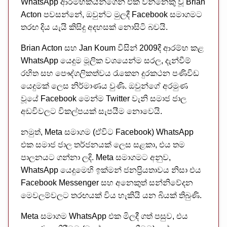
WhatsApp ආරම්භකයින්ගෙන් එක් වන්නෙකු වූ Brian
Acton පවසන්නේ, ඔවුන්ට මුලදී Facebook සමාගමට
තරඟ දිය යැයි කිසිදු අදහසක් නොසිටි බවයි.
Brian Acton සහ Jan Koum විසින් 2009දී ආරම්භ කළ
WhatsApp යෙදුම මූලික වශයෙන්ම සරල, දැන්වීම්
රහිත සහ පෞද්ගලිකත්වය රැකෙන දුරකථන පණිවිඩ
යෙදුමක් ලෙස නිර්මාණය වුණි. ඔවුන්ගේ අරමුණ
වූයේ Facebook මෙන්ම Twitter වැනි සමාජ ජාල
අඩවිවලට විකල්පයක් සැපයීම නොවෙයි.
නමුත්, Meta සමාගම (ඒවිට Facebook) WhatsApp
එක සමාජ ජාල තර්ජනයක් ලෙස සළකා, එය තම
පාලනයට ගන්නා ලදි. Meta සමාගමට අනුව,
WhatsApp යෙදුමෙහි ඉක්මන් ජනප්‍රියතාවය නිසා එය
Facebook Messenger සහ අනෙකුත් සන්නිවේදන
මෙවලම්වලට තරඟයක් විය හැකියි යන බියක් තිබුණි.
Meta සමාගම WhatsApp එක මිලදී ගත් පසුව, එය