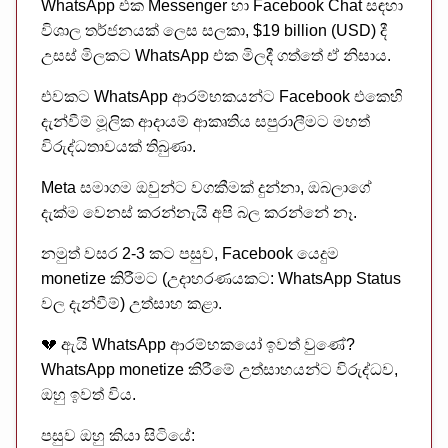
WhatsApp එක Messenger හා Facebook Chat සඳහා
විශාල තර්ජනයක් ලෙස සලකා, $19 billion (USD) දී
උසස් මිලකට WhatsApp එක මිලදී ගත්තේ ඒ නිසාය.
එවකට WhatsApp ආරම්භකයන්ට Facebook එකෙහි
දැන්වීම් මූලික ආදායම් ආකෘතිය සපුරාලීමට මහත්
විරුද්ධතාවයක් තිබුණා.
Meta සමාගම ඔවුන්ට වගකීමක් දුන්නා, ඔබලාගේ
දැක්ම වෙනස් කරන්නැයි අපි බල කරන්නේ නෑ.
නමුත් වසර 2-3 කට පසුව, Facebook යෙදුම
monetize කිරීමට (උදාහරණයකට: WhatsApp Status
වල දැන්වීම්) උත්සාහ කළා.
💔 ඇයි WhatsApp ආරම්භකයෝ ඉවත් වුණේ?
WhatsApp monetize කිරීමේ උත්සාහයන්ට විරුද්ධව,
ඔහු ඉවත් විය.
පසුව ඔහු කියා සිටියේ: