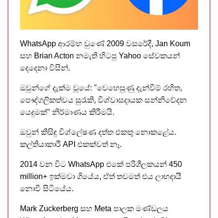
WhatsApp ආරම්භ වුණේ 2009 වසරේදී, Jan Koum
සහ Brian Acton නමැති හිටපු Yahoo සේවකයන්
දෙදෙනා විසින්.
ඔවුන්ගේ දැක්ම වූයේ: "වෙහෙසුණු දැන්වීම් රහිත,
පෞද්ගලිකත්වය සුරැකි, විශ්වාසදායක සන්නිවේදන
යෙදුමක්" නිර්මාණය කිරීමයි.
ඔවුන් කිසිඳු විශ්ලේෂණ දත්ත එකතු නොකළේය.
කල්තියාකාරී API එකක්වත් නෑ.
2014 වන විට WhatsApp එකේ පරිශීලකයන් 450
million+ ඉක්මවා ගියේය, ඒත් තවමත් එය ලාභදායී
නොවී සිටියේය.
Mark Zuckerberg සහ Meta පාලක මණ්ඩලය