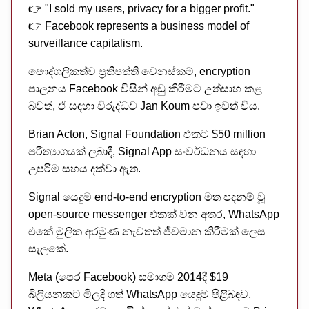
👉 "I sold my users, privacy for a bigger profit."
👉 Facebook represents a business model of
surveillance capitalism.
පෞද්ගලිකත්ව ප්‍රතිපත්ති වෙනස්කම්, encryption
පාලනය Facebook විසින් අඩු කිරීමට උත්සාහ කළ
බවත්, ඒ සඳහා විරුද්ධව Jan Koum පවා ඉවත් විය.
Brian Acton, Signal Foundation එකට $50 million
පරිත්‍යාගයක් ලබාදී, Signal App සංවර්ධනය සඳහා
උපරිම සහය දක්වා ඇත.
Signal යෙදුම end-to-end encryption මත පදනම් වූ
open-source messenger එකක් වන අතර, WhatsApp
එකේ මුලික අරමුණ නැවතත් ජීවමාන කිරීමක් ලෙස
සැලකේ.
Meta (පෙර Facebook) සමාගම 2014දී $19
බිලියනකට මිලදී ගත් WhatsApp යෙදුම පිළිබඳව,