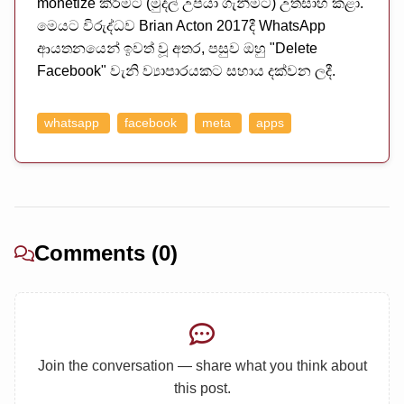
monetize කිරීමට (මුදල් උපයා ගැනීමට) උත්සාහ කළා.
මෙයට විරුද්ධව Brian Acton 2017දී WhatsApp
ආයතනයෙන් ඉවත් වූ අතර, පසුව ඔහු "Delete
Facebook" වැනි ව්‍යාපාරයකට සහාය දක්වන ලදී.
whatsapp
facebook
meta
apps
Comments (0)
Join the conversation — share what you think about
this post.