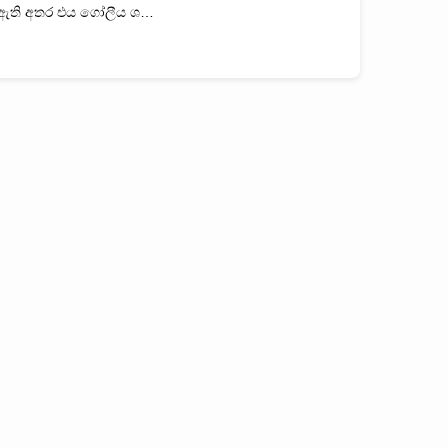
ඇති අතර එය ගෝලීය ශ…