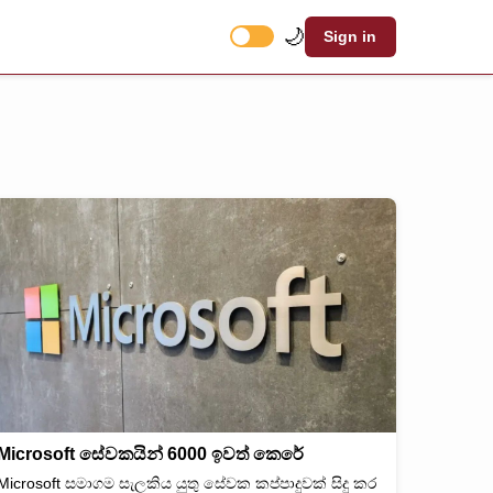
🌙
Sign in
Microsoft සේවකයින් 6000 ඉවත් කෙරේ
Microsoft සමාගම සැලකිය යුතු සේවක කප්පාදුවක් සිදු කර