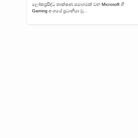
ලෝකප්‍රසිද්ධ තාක්ෂණ සමාගමක් වන Microsoft හි
Gaming අංශයේ ප්‍රධානියා වූ…