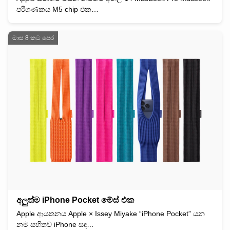
පරිගණකය M5 chip එක…
මාස 8 කට පෙර
අලුත්ම iPhone Pocket මේස් එක
Apple ආයතනය Apple × Issey Miyake “iPhone Pocket” යන
නම සහිතව iPhone සඳ…