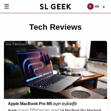
☰
සිං
EN
த
Tech Reviews
මාස 7 කට පෙර
Apple MacBook Pro M5 ගැන හැමදේම
Apple සමාගම විසින් නවතම අඟල් 14 MacBook Pro Macbook