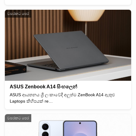
වසරකට පෙර
ASUS Zenbook A14 සිංහලෙන්
ASUS ආයතනය ශ්‍රී ලංකාවේදී අලුත්ම ZenBook A14 ඇතුළු
Laptops කිහිපයක් re…
වසරකට පෙර